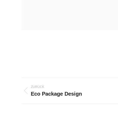
Project
ZURÜCK
navigation
Eco Package Design
Previous
project: