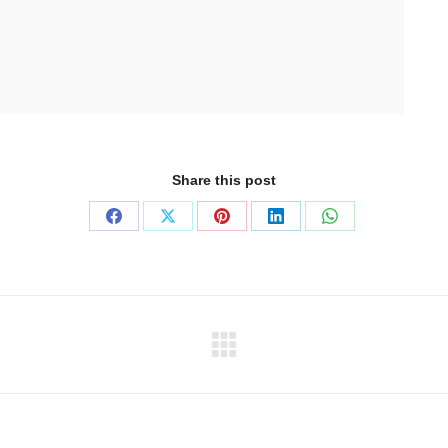
Share this post
Teilen
Teilen
Teilen
Teilen
Teilen
auf
auf
auf
auf
auf
Facebook
X
Pinterest
LinkedIn
WhatsApp
Next
project: