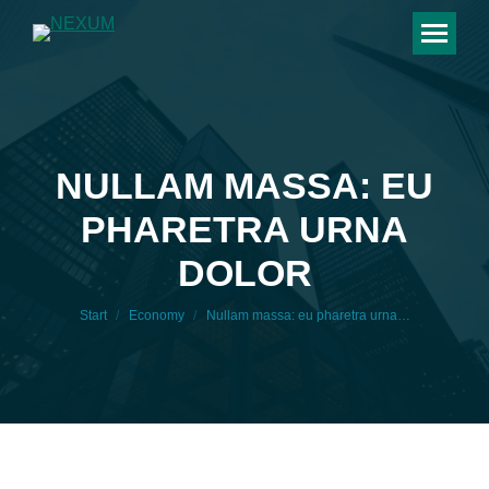
NULLAM MASSA: EU
PHARETRA URNA
Sie befinden sich hier:
DOLOR
Start
Economy
Nullam massa: eu pharetra urna…