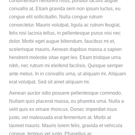
condimentum hendrerit risus, porttitor iaculis augue
convallis at. Etiam gravida sem non ipsum luctus, eu
congue elit sollicitudin. Nulla congue rutrum
consectetur. Mauris volutpat, ligula ac rutrum feugiat,
felis nisi lacinia tellus, in pellentesque purus nisi nec
dolor. Morbi eget augue bibendum, faucibus mi et,
scelerisque mauris. Aenean dapibus massa a sapien
hendrerit molestie vitae eget leo. Etiam tristique urna
nibh, nec rutrum mi eleifend facilisis. Quisque semper
ante metus. In in convallis urna, ut aliquam mi. Aliquam
erat volutpat. Sed sit amet aliquam mi.
Aenean auctor odio posuere pellentesque commodo.
Nullam quis placerat massa, eu pharetra urna. Nulla a
velit quis ex ornare rhoncus. Donec imperdiet risus
justo, vel malesuada erat fermentum at. Morbi at
laoreet mauris. Mauris lorem felis, gravida et vehicula
congue, tempus vel justo. Phasellus ac