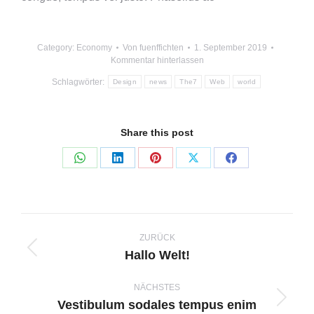
Category:
Economy
Von
fuenffichten
1. September 2019
Kommentar hinterlassen
Schlagwörter:
Design
news
The7
Web
world
Share this post
Teilen
Teilen
Teilen
Teilen
Teilen
auf
auf
auf
auf
auf
WhatsApp
LinkedIn
Pinterest
X
Facebook
Kommentarnavigation
ZURÜCK
Hallo Welt!
Vorheriger
Beitrag:
NÄCHSTES
Vestibulum sodales tempus enim
Nächster